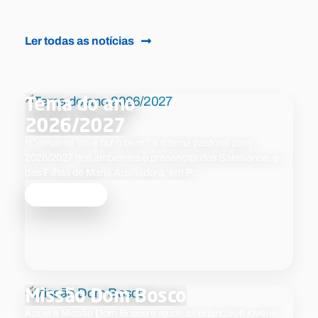
Ler todas as notícias
Tema do ano
2026/2027
“Coragem! Vai e faz o bem.” é o tema pastoral para
2026/2027 nos ambientes e presenças dos Salesianos, e
das Filhas de Maria Auxiliadora, em P…
Saber mais
Missão Dom Bosco
Apoie a Missão Dom Bosco e ajude as crianças e jovens