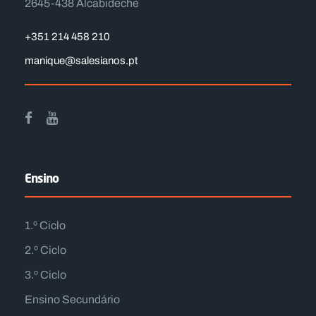
2645-438 Alcabideche
+351 214 458 210
manique@salesianos.pt
Ensino
1.º Ciclo
2.º Ciclo
3.º Ciclo
Ensino Secundário