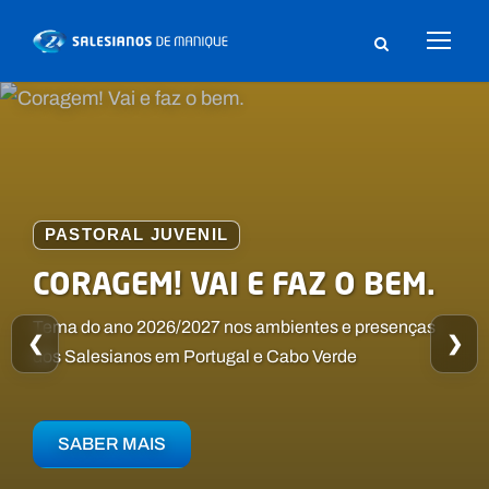
PASTORAL JUVENIL
SALESIANOS DE MANIQUE
ARTISPORT
CORAGEM! VAI E FAZ O BEM.
Uma escola ao ritmo do coração!
Conheça as atividades do ArtiSport de Manique
Tema do ano 2026/2027 nos ambientes e presenças
❮
❯
dos Salesianos em Portugal e Cabo Verde
SABER MAIS
SABER MAIS
SABER MAIS