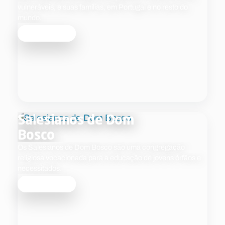
vulneráveis, e suas famílias, em Portugal e no resto do
mundo.
Saber mais
Salesianos de Dom
Bosco
Os Salesianos de Dom Bosco são uma congregação
religiosa vocacionada para a educação de jovens órfãos e
necessitados.
Saber mais