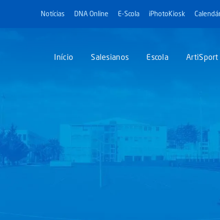
Notícias
DNA Online
E-Scola
iPhotoKiosk
Calendár
Início
Salesianos
Escola
ArtiSport