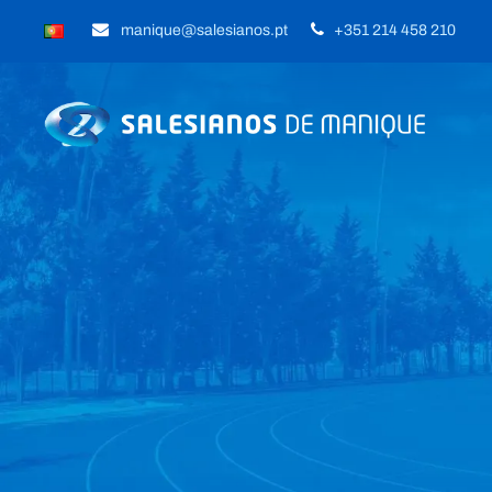
manique@salesianos.pt
+351 214 458 210