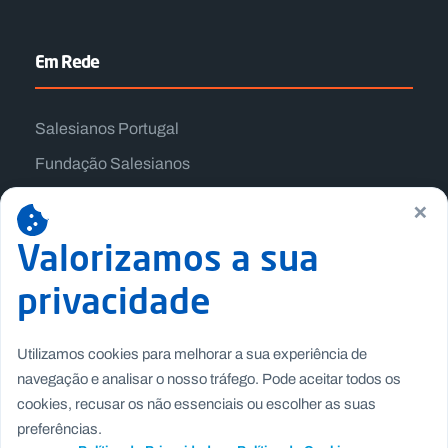
Em Rede
Salesianos Portugal
Fundação Salesianos
Salesianos Editora
×
Família Salesiana
Valorizamos a sua
Missão Dom Bosco
privacidade
Jogos Nacionais Salesianos
Utilizamos cookies para melhorar a sua experiência de
navegação e analisar o nosso tráfego. Pode aceitar todos os
cookies, recusar os não essenciais ou escolher as suas
preferências.