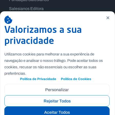
Salesianos Editora
×
Família Salesiana
Missão Dom Bosco
Valorizamos a sua
Jogos Nacionais Salesianos
privacidade
Utilizamos cookies para melhorar a sua experiência de
navegação e analisar o nosso tráfego. Pode aceitar todos os
cookies, recusar os não essenciais ou escolher as suas
preferências.
Política de Privacidade
Política de Cookies
Personalizar
Rejeitar Todos
Copyright © Fundação Salesianos
Recrutamento
|
Canal de Denúncia Interno
|
Politica de
Aceitar Todos