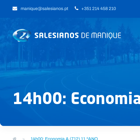
manique@salesianos.pt
+351 214 458 210
14h00: Economia
>
14h00: Economia A (712) 11.ºANO