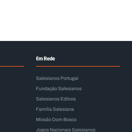
Em Rede
Salesianos Portugal
Fundação Salesianos
Salesianos Editora
Família Salesiana
Missão Dom Bosco
Jogos Nacionais Salesianos