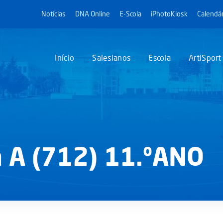
Notícias
DNA Online
E-Scola
iPhotoKiosk
Calendár
Início
Salesianos
Escola
ArtiSport
 A (712) 11.ºANO