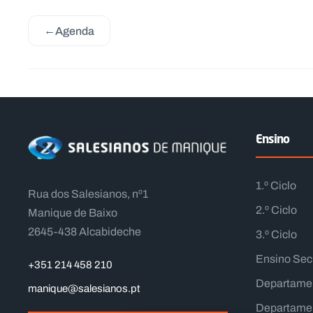
←
Agenda
Ensino
1.º Ciclo
Rua dos Salesianos, nº1
2.º Ciclo
Manique de Baixo
2645-438 Alcabideche
3.º Ciclo
Ensino Sec
+351 214 458 210
Departame
manique@salesianos.pt
Departamen