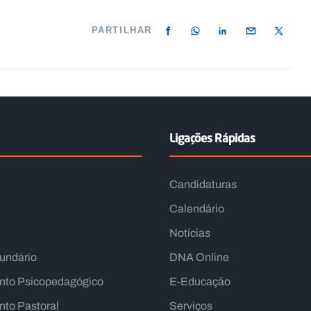
PARTILHAR
Ligações Rápidas
Candidaturas
Calendário
Notícias
undário
DNA Online
nto Psicopedagógico
E-Educação
to Pastoral
Serviços