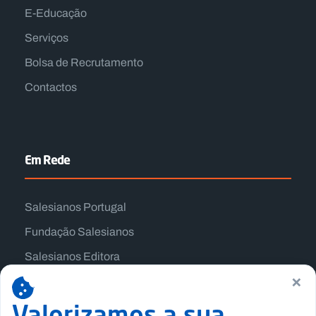
E-Educação
Serviços
Bolsa de Recrutamento
Contactos
Em Rede
Salesianos Portugal
Fundação Salesianos
Salesianos Editora
×
Família Salesiana
Missão Dom Bosco
Valorizamos a sua