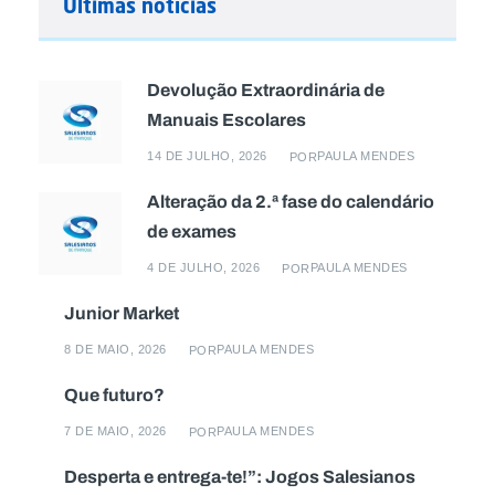
Últimas notícias
Devolução Extraordinária de
Manuais Escolares
14 DE JULHO, 2026
PAULA MENDES
POR
Alteração da 2.ª fase do calendário
de exames
4 DE JULHO, 2026
PAULA MENDES
POR
Junior Market
8 DE MAIO, 2026
PAULA MENDES
POR
Que futuro?
7 DE MAIO, 2026
PAULA MENDES
POR
Desperta e entrega-te!”: Jogos Salesianos