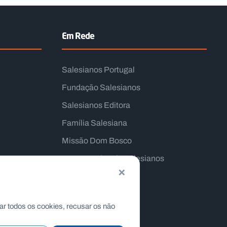
Em Rede
Salesianos Portugal
Fundação Salesianos
Salesianos Editora
Família Salesiana
Missão Dom Bosco
Jogos Nacionais Salesianos
×
ar todos os cookies, recusar os não