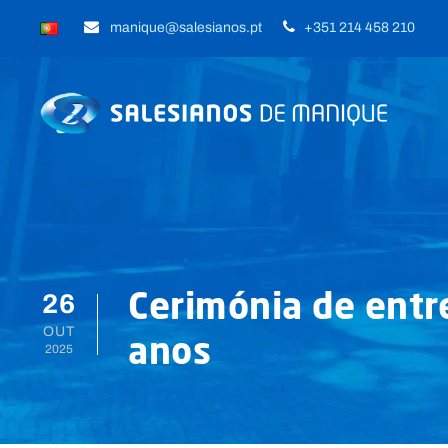
manique@salesianos.pt
+351 214 458 210
26
Cerimónia de entre
OUT
anos
2025