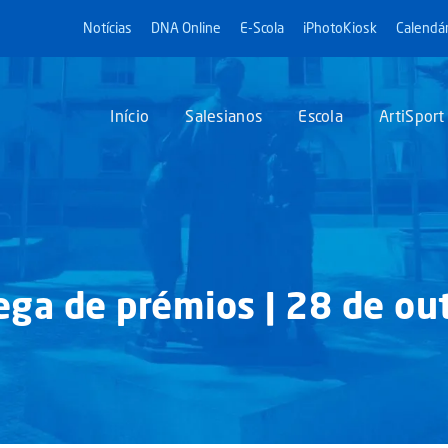
Notícias
DNA Online
E-Scola
iPhotoKiosk
Calendár
Início
Salesianos
Escola
ArtiSport
ga de prémios | 28 de outu