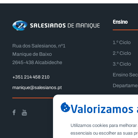
Ensino
1.º Ciclo
Rua dos Salesianos, nº1
2.º Ciclo
Manique de Baixo
2645-438 Alcabideche
3.º Ciclo
Ensino Sec
+351 214 458 210
Departame
manique@salesianos.pt
Departamen
Valorizamos 
Desporto E
Utilizamos cookies para melhorar 
essenciais ou escolher as suas pr